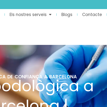
Els nostres serveis
Blogs
Contacte
ICA DE CONFIANÇA A BARCELONA
podològica a
rcelona |