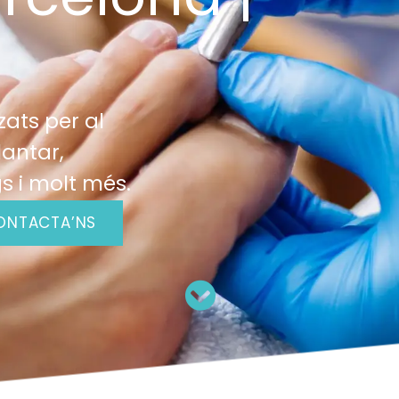
ats per al
lantar,
s i molt més.
ONTACTA’NS