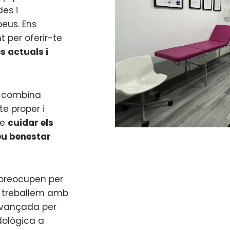
es i
peus. Ens
 per oferir-te
 actuals i
p combina
te proper i
ue
cuidar els
eu benestar
 preocupen per
x treballem amb
 avançada per
dològica a