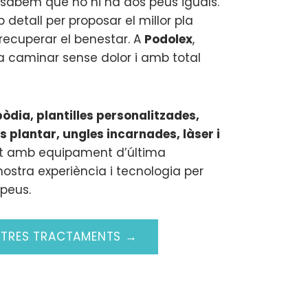
 sabem que no hi ha dos peus iguals.
etall per proposar el millor pla
 recuperar el benestar. A
Podolex
,
a caminar sense dolor i amb total
òdia, plantilles personalitzades,
s plantar, ungles incarnades, làser i
ot amb equipament d’última
nostra experiència i tecnologia per
 peus.
STRES TRACTAMENTS →