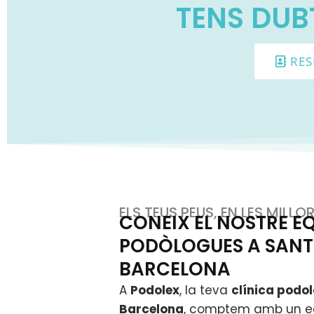
TENS DUB
RES
ELS TEUS PEUS, EN LES MILL
CONEIX EL NOSTRE EQ
PODÒLOGUES A SANT
BARCELONA
A
Podolex
, la teva
clínica podo
Barcelona
, comptem amb un e