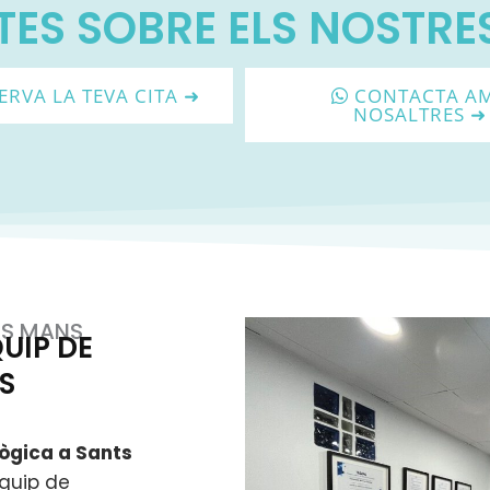
TES SOBRE ELS NOSTRES
ERVA LA TEVA CITA ➜
CONTACTA A
NOSALTRES ➜
ORS MANS
UIP DE
S
lògica a Sants
quip de