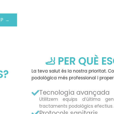
IP →
S
🦶 PER QUÈ E
S?
La teva salut és la nostra prioritat. C
podològica més professional i prope
Tecnologia avançada
Utilitzem equips d’última gen
tractaments podològics efectius.
Protocols sanitaris