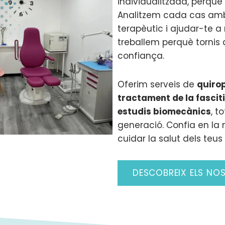
individualitzada, perquè
Analitzem cada cas amb d
terapèutic i ajudar-te a
treballem perquè tornis 
confiança.
Oferim serveis de
quirop
tractament de la fasciti
estudis biomecànics
, t
generació. Confia en la 
cuidar la salut dels teus
DESCOBREIX ELS NO