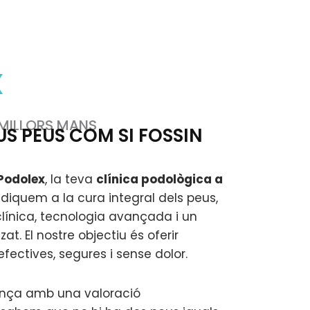
X
S MILLORS MANS
US PEUS COM SI FOSSIN
Podolex
, la teva
clínica podològica a
ediquem a la cura integral dels peus,
línica, tecnologia avançada i un
zat. El nostre objectiu és oferir
fectives, segures i sense dolor.
ça amb una valoració