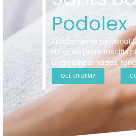
Podolex
Tractaments personalitz
dolor de peus, fascitis p
ungles incarnades, fong
QUÈ OFERIM?
C