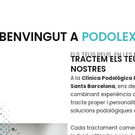
BENVINGUT A
PODOLE
ELS TEUS PEUS, EN LE
TRACTEM ELS TE
NOSTRES
A la
Clínica Podològica 
Sants Barcelona
, ens d
combinant experiència c
tracte proper i personalit
solucions podològiques e
Cada tractament comen