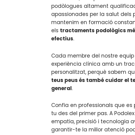
podòlogues altament qualificad
apassionades per la salut dels 
mantenim en formació constant
els
tractaments podològics més
efectius
.
Cada membre del nostre equi
experiència clínica amb un trac
personalitzat, perquè sabem q
teus peus és també cuidar el t
general
.
Confia en professionals que es
tu des del primer pas. A Podole
empatia, precisió i tecnologia
garantir-te la millor atenció po