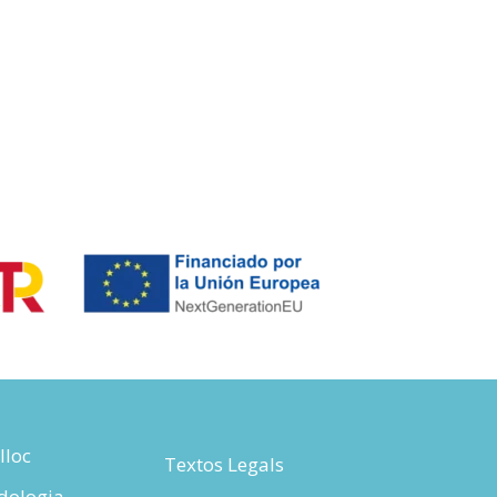
lloc
Textos Legals
odologia