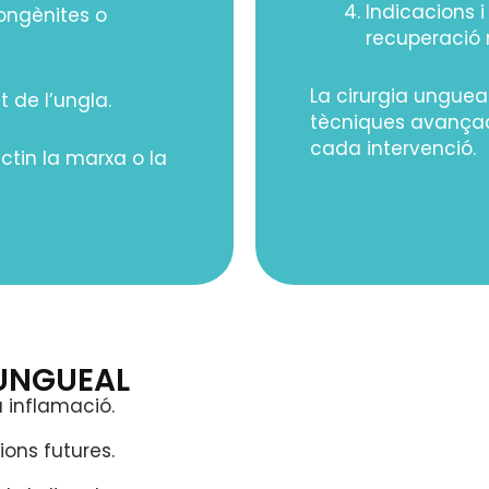
Indicacions i
ongènites o
recuperació 
La cirurgia ungueal
at de l’ungla.
tècniques avançade
cada intervenció.
ctin la marxa o la
 UNGUEAL
a inflamació.
ions futures.