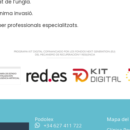
at de l’ungla.
nima invasió.
r professionals especialitzats.
Podolex
Mapa del 
+34 627 411 722
Clínica P