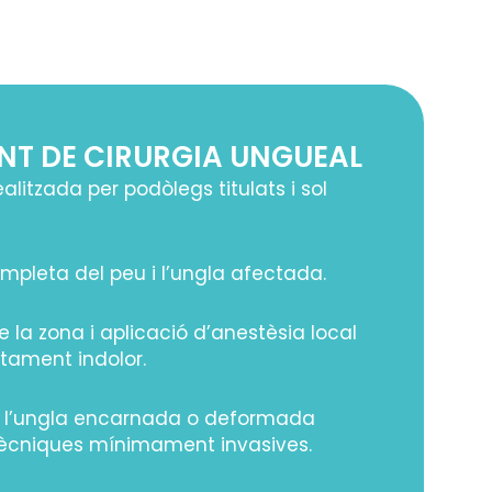
T DE CIRURGIA UNGUEAL
ealitzada per podòlegs titulats i sol
mpleta del peu i l’ungla afectada.
 la zona i aplicació d’anestèsia local
ctament indolor.
e l’ungla encarnada o deformada
tècniques mínimament invasives.