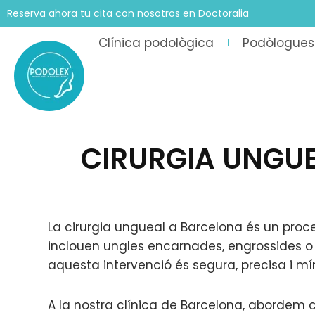
Vés
Reserva ahora tu cita con nosotros en Doctoralia
al
Clínica podològica
Podòlogues
contingut
CIRURGIA UNGUE
La cirurgia ungueal a Barcelona és un proc
inclouen ungles encarnades, engrossides o 
aquesta intervenció és segura, precisa i m
A la nostra clínica de Barcelona, abordem