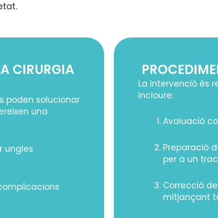
tat.
LA CIRURGIA
PROCEDIMEN
La intervenció és r
incloure:
es poden solucionar
ereixen una
Avaluació co
Preparació de
er ungles
per a un tra
Correcció d
 complicacions
mitjançant 